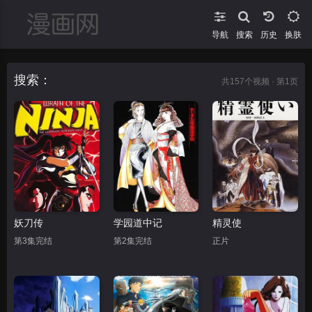
导航
搜索
换肤
搜索：
共
157
个视频 · 第1页
妖刀传
学园道中记
精灵使
第3集完结
第2集完结
正片