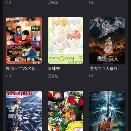
HD
已完结
HD
鲁邦三世VS名侦探柯南剧场版粤语
绿林寮
进击的巨人最终季Part.1
HD
已完结
HD