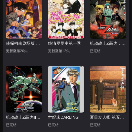
侦探柯南剧场版 日语版
纯情罗曼史第一季
机动战士Z高达：星之继承者
更新至第20集
更新至第12集
已完结
机动战士Z高达Ⅲ：星辰的鼓动是爱
世纪末DARLING
夏目友人帐 第五季 特别篇 游戏盛宴
已完结
已完结
已完结