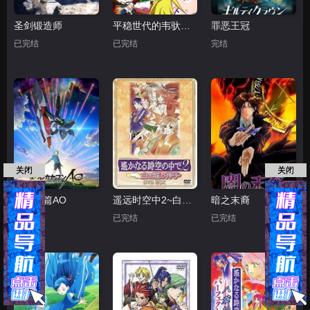
圣剑锻造师
平稳世代的韦驮天们
罪恶王冠
已完结
已完结
完结
关闭
关闭
交响诗篇AO
遥远时空中2~白龙的神子
暗之末裔
已完结
已完结
已完结