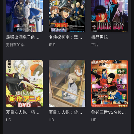
最强出涸皇子的暗跃帝位争夺
名侦探柯南：黑铁的鱼影台配
极品男孩
更新至01集
正片
正片
夏目友人帐：猫咪老师首次变身使者
夏目友人帐：曾几何时下雪之日
鲁邦三世VS名侦探柯南 剧场版
HD
HD
HD