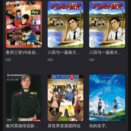
鲁邦三世VS名侦探柯南 剧场版粤语
八田与一嘉南大圳之父
八田与一嘉南大圳之父国语
HD
HD
HD
银河英雄传说新战争的序曲
异世界居酒屋阿信
你的名字。