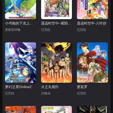
小书痴的下克上：为了成为图书管理员不择手段！第三季
遥远时空中~紫阳花物语
遥远时空中-八叶抄
更新至09集
已完结
已完结
梦幻之星Online2
火之丸相扑
婆娑罗
已完结
24集全
已完结