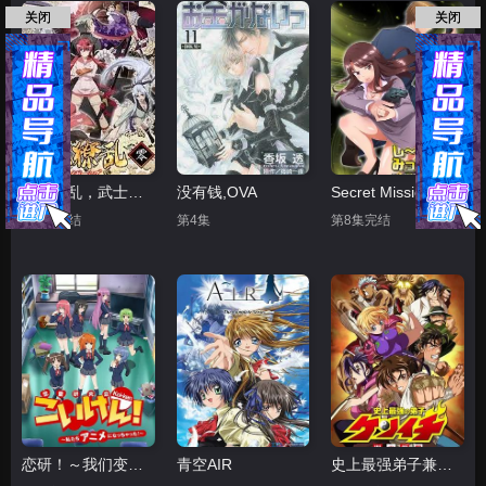
关闭
关闭
百花缭乱，武士后谈
没有钱,OVA
Secret Mission潜入捜査官绝对不会输
第2集完结
第4集
第8集完结
恋研！～我们变成动画啦！
青空AIR
史上最强弟子兼一 暗之袭击