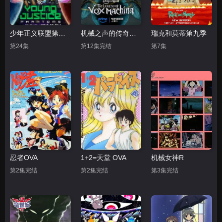
少年正义联盟第四季
机械之声的传奇第四季
瑞克和莫蒂第九季
第24集
第12集完结
第7集
忍者OVA
1+2=天堂 OVA
机械女神R
第2集完结
第2集完结
第3集完结