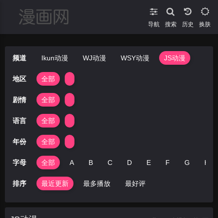
导航
搜索
换肤
频道
Ikun动漫
WJ动漫
WSY动漫
JS动漫
地区
全部
剧情
全部
语言
全部
年份
全部
字母
全部
A
B
C
D
E
F
G
H
排序
最近更新
最多播放
最好评