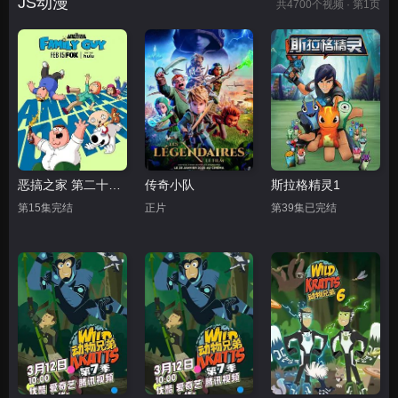
JS动漫
共
4700
个视频 · 第1页
恶搞之家 第二十四季
传奇小队
斯拉格精灵1
第15集完结
正片
第39集已完结