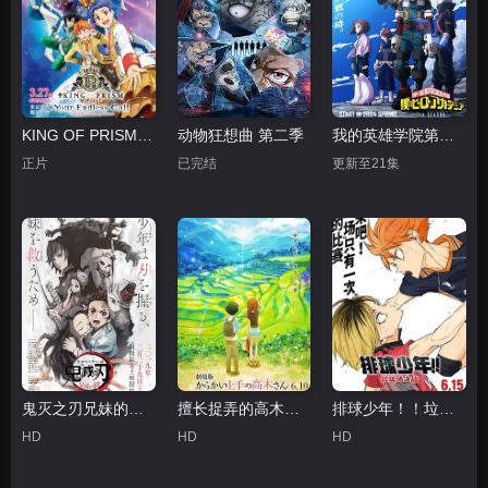
KING OF PRISM -Your Endless Call- 大～家一起闪耀！
动物狂想曲 第二季
我的英雄学院第七季
正片
已完结
更新至21集
鬼灭之刃兄妹的羁绊
擅长捉弄的高木同学剧场版
排球少年！！垃圾场决战
HD
HD
HD