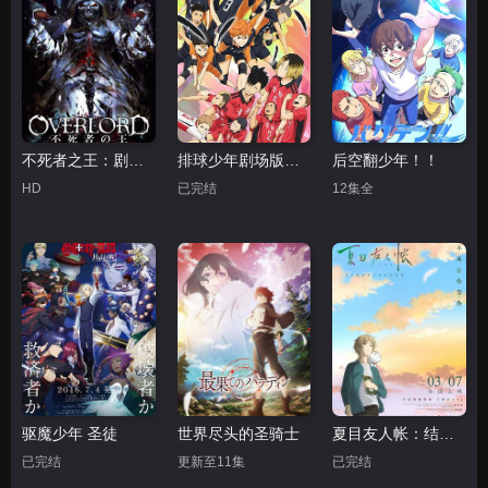
不死者之王：剧场版前篇
排球少年剧场版：结束与开始
后空翻少年！！
HD
已完结
12集全
驱魔少年 圣徒
世界尽头的圣骑士
夏目友人帐：结缘空蝉剧场版
已完结
更新至11集
已完结