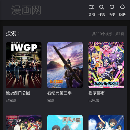
导航
搜索
换肤
搜索：
共
110
个视频 · 第1页
池袋西口公园
石纪元第三季
摇滚都市
已完结
完结
已完结