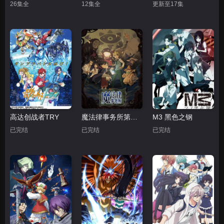
26集全
12集全
更新至17集
高达创战者TRY
魔法律事务所第一季
M3 黑色之钢
已完结
已完结
已完结