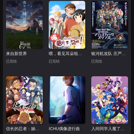
来自新世界
喂，看见耳朵啦！第二季
银河机攻队 庄严王子
已完结
已完结
已完结
信长的忍者：姊川·石山篇
ICHU偶像进行曲
入间同学入魔了第二季