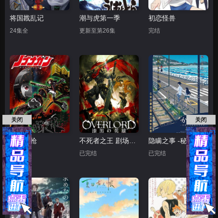
将国戡乱记
潮与虎第一季
初恋怪兽
24集全
更新至第26集
完结
关闭
关闭
信长之枪
不死者之王 剧场版后篇 漆黑的英雄
隐瞒之事 -秘密是什么
已完结
已完结
已完结