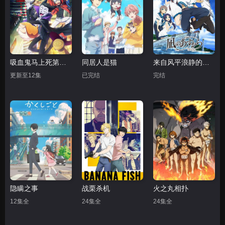
吸血鬼马上死第二季
同居人是猫
来自风平浪静的明天
更新至12集
已完结
完结
隐瞒之事
战栗杀机
火之丸相扑
12集全
24集全
24集全