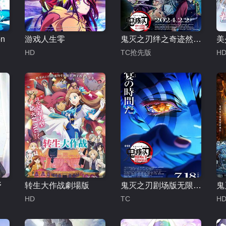
on
游戏人生零
鬼灭之刃绊之奇迹然后前往柱训练
HD
TC抢先版
H
野
转生大作战劇場版
鬼灭之刃剧场版无限城篇第一章猗窝座再来
HD
TC
H