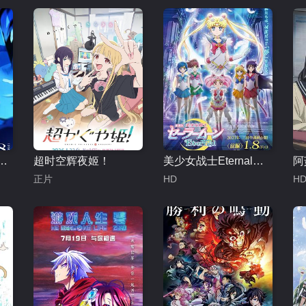
场版 无限城篇第一章 猗窝座再来
超时空辉夜姬！
美少女战士Eternal剧场版前篇
阿
正片
HD
H