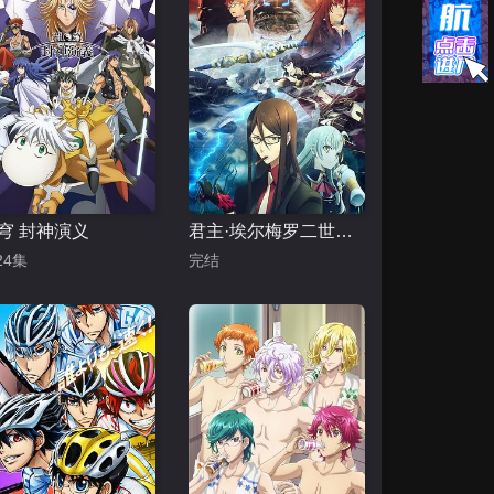
穹 封神演义
君主·埃尔梅罗二世事件簿 魔眼收集列车 Grace note
24集
完结