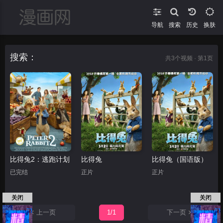
导航
搜索
换肤
搜索：
共
3
个视频 · 第1页
比得兔2：逃跑计划
比得兔
比得兔（国语版）
已完结
正片
正片
关闭
关闭
上一页
1/1
下一页