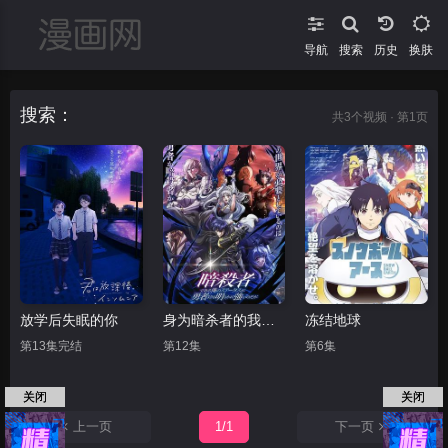
导航
搜索
换肤
搜索：
共
3
个视频 · 第1页
放学后失眠的你
身为暗杀者的我明显比勇者还强
冻结地球
第13集完结
第12集
第6集
关闭
关闭
上一页
1/1
下一页