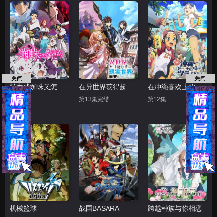
关闭
关闭
转生成蜘蛛又怎样！
在异世界获得超强能力的我，在现实世界照样无敌～等级提升改变人生命运～
在冲绳喜欢上的女孩子方言讲太多太棘手了
第24集
第13集完结
第12集
机械篮球
战国BASARA
跨越种族与你相恋