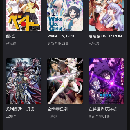
便·当
Wake Up, Girls! 新章
迷途猫OVER RUN
已完结
更新至第12集
已完结
尤利西斯：贞德与炼金的骑士
全缉毒狂潮
在异世界获得超强能力的我，在现实世界照样无敌～等级提升改变人生命运～SP
12集全
已完结
更新至第01集