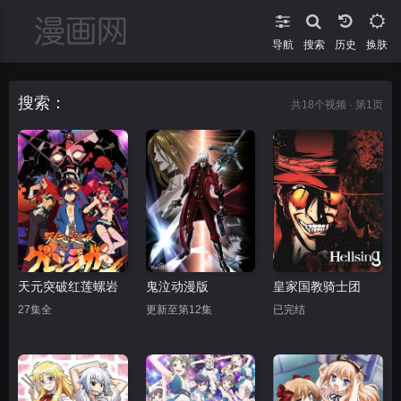
导航
搜索
换肤
搜索：
共
18
个视频 · 第1页
天元突破红莲螺岩
鬼泣动漫版
皇家国教骑士团
27集全
更新至第12集
已完结