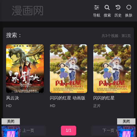
导航
搜索
换肤
搜索：
共
3
个视频 · 第1页
风云决
闪闪的红星 动画版
闪闪的红星
HD
HD
正片
关闭
关闭
上一页
1/1
下一页