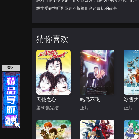
绝对内涵！明明是一部动画短片，却忍不住想太多。艾玛
经常受到惊吓和压迫的蚯蚓们奋起反抗的故事
猜你喜欢
关闭
天使之心
鸣鸟不飞
第50集完结
正片
正片