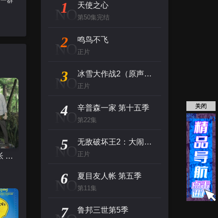
述一群
1
天使之心
NO
第50集完结
2
鸣鸟不飞
NO
正片
3
冰雪大作战2（原声版）
NO
正片
4
关闭
辛普森一家 第十五季
NO
第22集
5
无敌破坏王2：大闹互联网
NO
正片
夏目友人帐 第五季
6
夏目友人帐 第五季
NO
第11集
7
鲁邦三世第5季