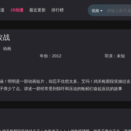
动漫
JS动漫
最近更新
排行榜
视频
攻战
动画
年份：
2012
导演：未知
涵！明明是一部动画短片，却忍不住想太多。艾玛！鸡关枪那段笑抽过去
子弹少了点。讲述一群经常受到惊吓和压迫的蚯蚓们奋起反抗的故事