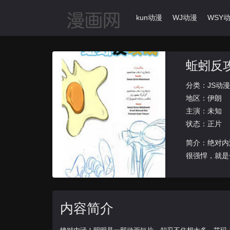
首页
动漫导航
Ikun动漫
WJ动漫
WSY
蚯蚓反
分类：
JS动漫
地区：
伊朗
主演：未知
状态：正片
简介：绝对内
很强悍，就是
内容简介