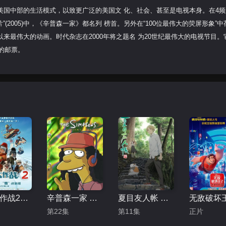
美国中部的生活模式，以致更广泛的美国文 化、社会、甚至是电视本身。在4频
通片”(2005)中，《辛普森一家》都名列 榜首。另外在“100位最伟大的荧屏形象”中
来最伟大的动画。时代杂志在2000年将之题名 为20世纪最伟大的电视节目。
的邮票。
冰雪大作战2（原声版）
辛普森一家 第十五季
夏目友人帐 第五季
第22集
第11集
正片