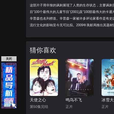
这部片子用辛辣的讽刺展现了人类的生存状态，主要讽刺
目“100个最伟大的儿童节目”(2001)及“100部最伟大的卡
辛普森也名列榜首。辛普森一家被许多评论家看作是有史以
流行文化的影响至今无可比拟。2009年美邮局推出其题材
猜你喜欢
关闭
天使之心
鸣鸟不飞
第50集完结
正片
正片