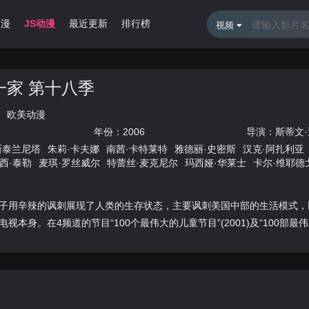
动漫
JS动漫
最近更新
排行榜
视频
一家 第十八季
欧美动漫
年份：
2006
导演：
斯蒂文·
斯泰兰尼塔
朱莉·卡夫娜
南茜·卡特莱特
雅德丽·史密斯
汉克·阿扎利亚
西·泰勒
麦琪·罗丝威尔
特蕾丝·麦克尼尔
玛西娅·华莱士
卡尔·维耶德
因佩里奥利
乔·潘托里亚诺
柯克·汉梅特
詹姆斯·海特菲尔德
罗伯特·图
怀特
梅格·怀特
菲尔·麦格劳
理查德·刘易斯
法兰·德瑞雪
莫里斯·拉马
乔纳森·弗兰岑
J·K·西蒙斯
戈尔·维达尔
汤姆·沃尔夫
埃尔维斯·斯托
子用辛辣的讽刺展现了人类的生存状态，主要讽刺美国中部的生活模式，
视本身。在4频道的节目“100个最伟大的儿童节目”(2001)及“100部最伟