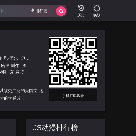
排行榜
换肤
迪恩·摩尔
迈克·B·安德森
马修·方南
大卫·西尔弗曼
南茜·克鲁斯
马
哈里·谢尔
潘
戈特
乔·曼特
基罗
拉斯·乌尔
奇
基弗·萨瑟兰
克
夏野萨博
达
以致更广泛的美国文 化、
手机扫码观看
大的卡通片”(
JS动漫排行榜