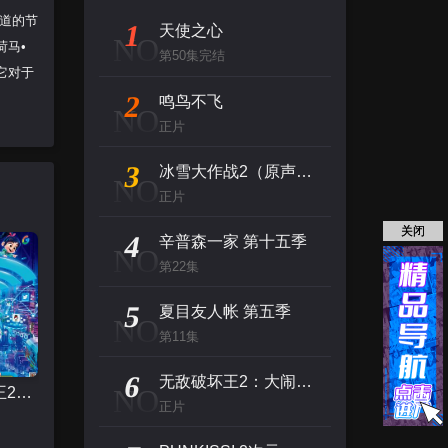
道的节
1
天使之心
NO
荷马•
第50集完结
它对于
2
鸣鸟不飞
NO
正片
3
冰雪大作战2（原声版）
NO
正片
关闭
4
辛普森一家 第十五季
NO
第22集
5
夏目友人帐 第五季
NO
第11集
6
无敌破坏王2：大闹互联网
NO
无敌破坏王2：大闹互联网
正片