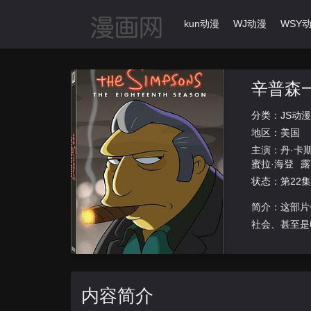
首页
动漫导航
Ikun动漫
WJ动漫
WSY
辛普森
分类：
JS动漫
地区：
美国
主演：
丹·卡
蜜拉·海登
露
纳
迈克尔·
状态：第22集
里克
杰克·
迈克尔·夏邦
简介：这部片
纳·古尔
社会、甚至是电
内容简介