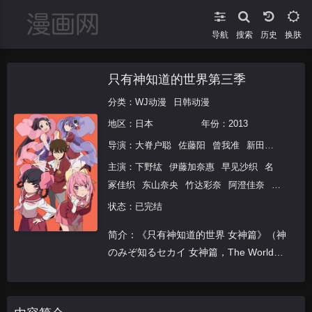
导航
搜索
换肤
只有神知道的世界第三季
分类：
WJ动漫
日韩动漫
地区：
日本
年份：
2013
导演：
大脊户聪
佐藤阳
曾我准
新田义方
江岛
主演：
下野纮
伊藤加奈惠
早见沙织
名
冢佳织
东山奈央
竹达彩奈
阿澄佳奈
花
泽香菜
井口裕香
高垣彩阳
户松遥
状态：已完结
简介：《只有神知道的世界 女神篇》（神
のみぞ知るセカイ 女神篇，The World
God Only Knows Goddesses）是由日本动
画公司Manglobe制作的电视动画作品，于
2013年7月8日