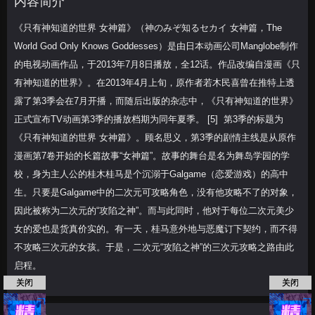
内容简介
《只有神知道的世界 女神篇》（神のみぞ知るセカイ 女神篇，The
World God Only Knows Goddesses）是由日本动画公司Manglobe制作
的电视动画作品，于2013年7月8日播放，全12话。作品改编自漫画《只
有神知道的世界》。在2013年4月上旬，原作者若木民喜曾在推特上透
露了第3季会在7月开播，而随后出版的杂志中，《只有神知道的世界》
正式宣布TV动画第3季的播放档期为同年夏季。 [5] 第3季的标题为
《只有神知道的世界 女神篇》。顾名思义，第3季的剧情主线是从原作
漫画第7卷开始的长篇故事“女神篇”。故事的舞台是名为舞岛学园的学
校，身为主人公的桂木桂马是个沉溺于Galgame（恋爱游戏）的高中
生。只要是Galgame中的二次元可攻略角色，没有他攻略不了的对象，
因此被称为二次元的“攻陷之神”。而与此同时，他对于每位二次元美少
女的爱也是货真价实的。有一天，桂马意外地与恶魔订下契约，而不得
不攻略三次元的女孩。于是，二次元“攻陷之神”的三次元攻略之路由此
启程。
关闭
关闭