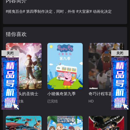
内容简介
#摇曳百合# 第四季制作决定，同时，外传 #大室家# 动画化决定
猜你喜欢
关闭
关闭
世界尽头的圣骑士
小猪佩奇第九季
奇巧计程车剧场版
更新至11集
已完结
HD