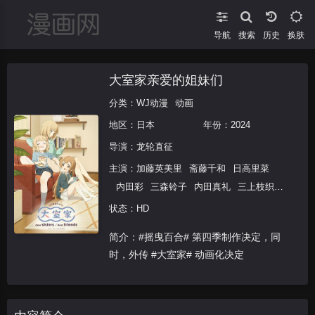
导航
搜索
换肤
大室家亲爱的姐妹们
分类：
WJ动漫
动画
地区：
日本
年份：
2024
导演：
龙轮直征
主演：
加藤英美里
斋藤千和
日高里菜
内田彩
三森铃子
内田真礼
三上枝织
大坪由佳
津田美波
大久保瑠美
藤田
状态：HD
咲
丰崎爱生
简介：#摇曳百合# 第四季制作决定，同
时，外传 #大室家# 动画化决定