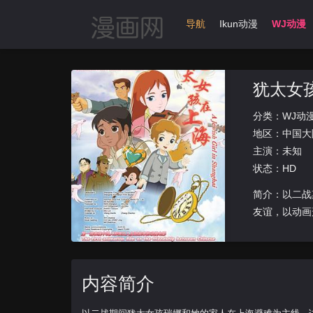
首页
动漫导航
Ikun动漫
WJ动漫
犹太女
分类：
WJ动
地区：
中国大
主演：未知
状态：HD
简介：以二战
友谊，以动画
内容简介