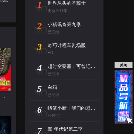
人民以
1
世界尽头的圣骑士
NO
更新至11集
2
小猪佩奇第九季
NO
已完结
3
奇巧计程车剧场版
NO
HD
4
关闭
超时空要塞：可曾记得爱
NO
已完结
5
白箱
NO
已完结
蜡笔小新：我们的恐龙日记
6
蜡笔小新：我们的恐龙日记
NO
HD中字
7
翼·年代记第二季