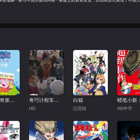
讲述瑞娜一家与中国男孩周阿根一家建立的真挚友谊，以动画形式展现了中国
小猪佩奇第九季
奇巧计程车剧场版
白箱
HD
已完结
HD中字