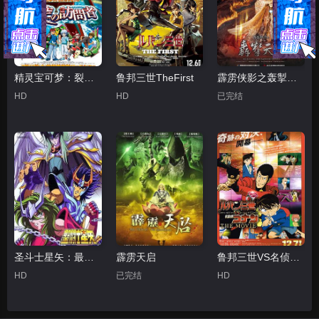
精灵宝可梦：裂空的访问者代欧奇希斯国语
鲁邦三世TheFirst
霹雳侠影之轰掣天下
HD
HD
已完结
圣斗士星矢：最终圣战的战士们
霹雳天启
鲁邦三世VS名侦探柯南 剧场版粤语
HD
已完结
HD