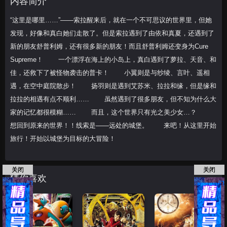
内容简介
Cure Supr
“这里是哪里……”——索拉醒来后，就在一个不可思议的世界里，但她
发现，好像和真白她们走散了。但是索拉遇到了由依和真夏，还遇到了
新的朋友舒普利姆，还有很多新的朋友！而且舒普利姆还变身为Cure
Supreme！ 一个漂浮在海上的小岛上，真白遇到了萝拉、天音、和
佳，还救下了被怪物袭击的普卡！ 小翼则是与纱绫、言叶、遥相
遇，在空中庭院散步！ 扬羽则是遇到艾苏米、拉拉和缘，但是缘和
拉拉的相遇有点不顺利…… 虽然遇到了很多朋友，但不知为什么大
家的记忆都很模糊…… 而且，这个世界只有光之美少女…？
想回到原来的世界！！线索是——远处的城堡。 来吧！从这里开始
旅行！开始以城堡为目标的大冒险！
关闭
关闭
猜你喜欢