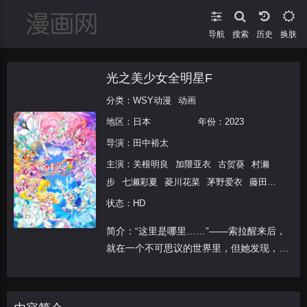
导航
搜索
换肤
光之美少女全明星F
分类：
WSY动漫
动画
地区：
日本
年份：
2023
导演：
田中裕太
主演：
关根明良
加隈亚衣
古贺葵
村濑
步
七濑彩夏
菱川花菜
茅野爱衣
藤田
咲
早见沙织
高森奈津美
菲鲁兹·蓝
日
状态：HD
高里菜
悠木碧
三森铃子
白石晴香
小原
简介：“这里是哪里……”——索拉醒来后，
好美
本泉莉奈
岛村侑
就在一个不可思议的世界里，但她发现，好
像和真白她们走散了。但是索拉遇到了由依
和真夏，还遇到了新的朋友舒普利姆，还有
很多新的朋友！而且舒普利姆还变身为