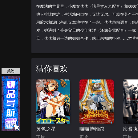
在魔法的世界里，小魔女优优（諸星すみれ配音）和妹妹
他人排忧解难，生活悠闲自在，无忧无虑。可就在某个平
用胶水和泥巴杂乱无章地捏在了一起。优优趋前调查，结
岁，她遇到了丢失父母的少年孝洋（泽城美雪配音）一家
母，优优和另一边的姐姐合作，踏上未知的征程……本片
猜你喜欢
关闭
黄色之星
喵喵博物館
正片
正片
正片