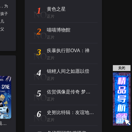
地，为
1
黄色之星
NO
的孩子
正片
了几
2
的父
喵喵博物館
NO
正片
3
疾暴执行部OVA：禅
NO
正片
关闭
4
锦鲤人间之如愿以偿
NO
正片
5
佐贺偶像是传奇 梦想银河乐园
NO
正片
6
史努比特辑：友谊地久天长
NO
正片
史努比特辑：友谊地久天长