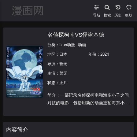
导航
搜索
换肤
名侦探柯南VS怪盗基德
分类：
Ikun动漫
动画
地区：
日本
年份：
2024
导演：
暂无
主演：
暂无
状态：正片
简介：一部记录名侦探柯南和海东小子之间
对抗的电影，包括用新的动画重拍海东小子
首次亮相。
内容简介