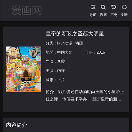
导航
搜索
换肤
皇帝的新装之圣诞大明星
分类：
Ikun动漫
动画
地区：
中国大陆
年份：
2016
导演：
李霞
主演：
内详
状态：正片
简介：影片讲述在动物时尚王国的小皇帝上
任之际，他便要求举办一场以“皇帝的新
装”为主题的服装设计大赛。时尚王国的小
动物们听闻这一消息都纷纷加入比赛的队
列，众动物都认为自己可以设计出让小皇帝
内容简介
满意的服装。而时尚王