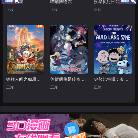
黄色之星
喵喵博物館
疾暴执行部OVA：禅
正片
正片
正片
锦鲤人间之如愿以偿
佐贺偶像是传奇 梦想银河乐园
史努比特辑：友谊地久天长
正片
正片
正片