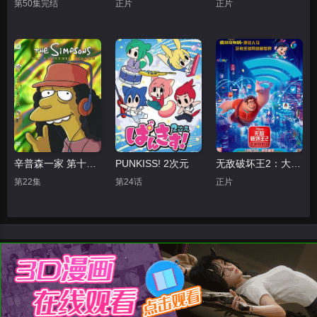
第50集完结
正片
正片
辛普森一家 第十五季
PUNKISS! 2次元
无敌破坏王2：大闹互联网
第22集
第24话
正片