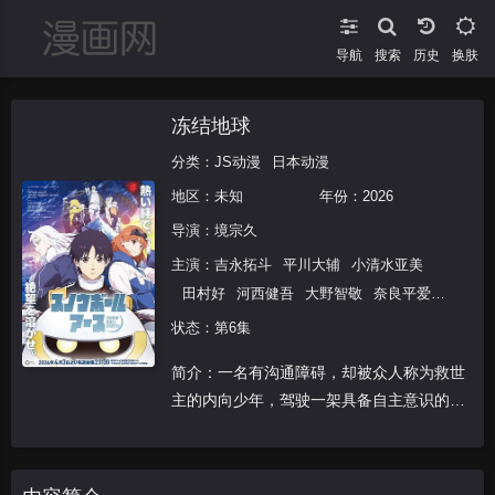
导航
搜索
换肤
冻结地球
分类：
JS动漫
日本动漫
地区：未知
年份：
2026
导演：
境宗久
主演：
吉永拓斗
平川大辅
小清水亚美
田村好
河西健吾
大野智敬
奈良平爱
实
永濑安奈
森永千才
河濑茉希
杉田智
状态：第6集
和
简介：一名有沟通障碍，却被众人称为救世
主的内向少年，驾驶一架具备自主意识的大
型机器人，跟随宇宙战舰离开地球，踏上消
灭银河怪兽的旅程。不料却在最终决战时意
外落败，当下大型机器人决定启动自爆机