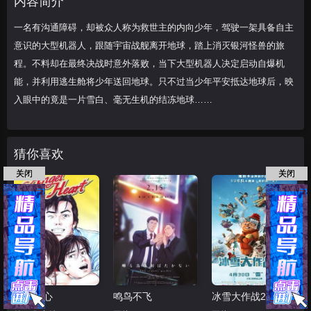
内容简介
能，并利用逃生舱将
一名有沟通障碍，却被众人称为救世主的内向少年，驾驶一架具备自主
意识的大型机器人，跟随宇宙战舰离开地球，踏上消灭银河怪兽的旅
程。不料却在最终决战时意外落败，当下大型机器人决定启动自爆机
能，并利用逃生舱将少年送回地球。只不过当少年平安抵达地球后，映
入眼中的竟是一片雪白、毫无生机的结冻地球……
猜你喜欢
关闭
关闭
天使之心
鸣鸟不飞
冰雪大作战2（原声版）