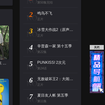
NO
第50集完结
2
鸣鸟不飞
NO
正片
3
冰雪大作战2（原声版）
NO
正片
4
辛普森一家 第十五季
关闭
NO
第22集
5
PUNKISS! 2次元
夏目友人帐 第五季
NO
第24话
6
无敌破坏王2：大闹互联网
NO
正片
7
夏目友人帐 第五季
NO
第11集