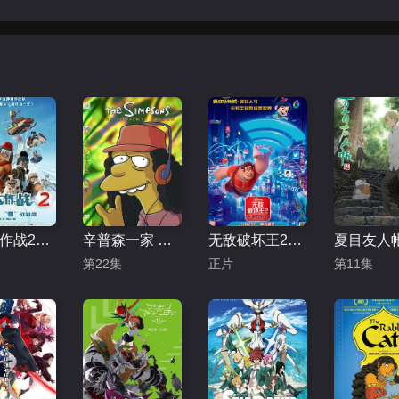
冰雪大作战2（原声版）
辛普森一家 第十五季
无敌破坏王2：大闹互联网
第22集
正片
第11集