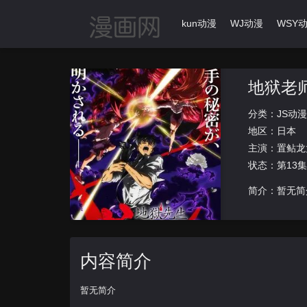
首页
动漫导航
Ikun动漫
WJ动漫
WSY
地狱老师P
分类：
JS动漫
地区：
日本
主演：
置鲇龙
状态：第13
简介：暂无简
内容简介
暂无简介