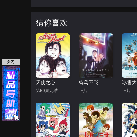
猜你喜欢
关闭
天使之心
鸣鸟不飞
第50集完结
正片
正片