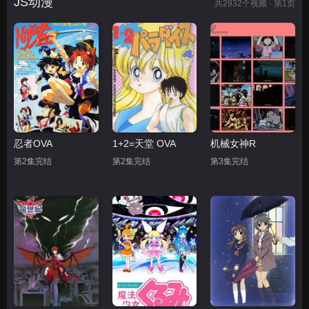
JS动漫
共
2932
个视频 · 第1页
忍者OVA
1+2=天堂 OVA
机械女神R
第2集完结
第2集完结
第3集完结