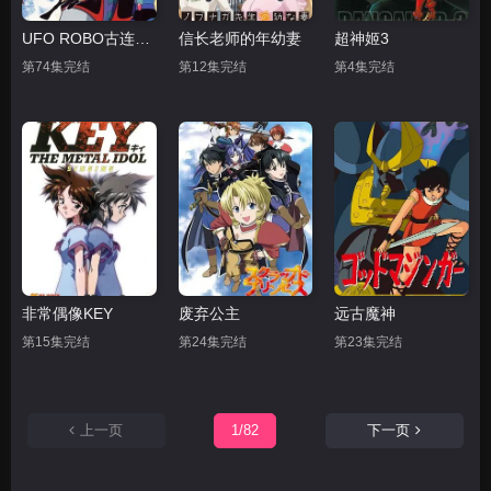
UFO ROBO古连泰沙
信长老师的年幼妻
超神姬3
第74集完结
第12集完结
第4集完结
非常偶像KEY
废弃公主
远古魔神
第15集完结
第24集完结
第23集完结
上一页
1/82
下一页