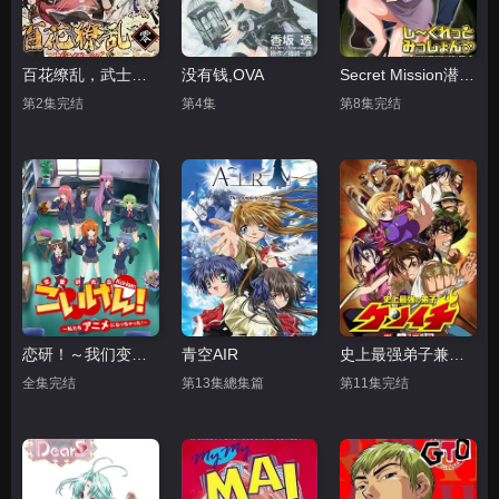
百花缭乱，武士后谈
没有钱,OVA
Secret Mission潜入捜査官绝对不会输
第2集完结
第4集
第8集完结
恋研！～我们变成动画啦！
青空AIR
史上最强弟子兼一 暗之袭击
全集完结
第13集總集篇
第11集完结