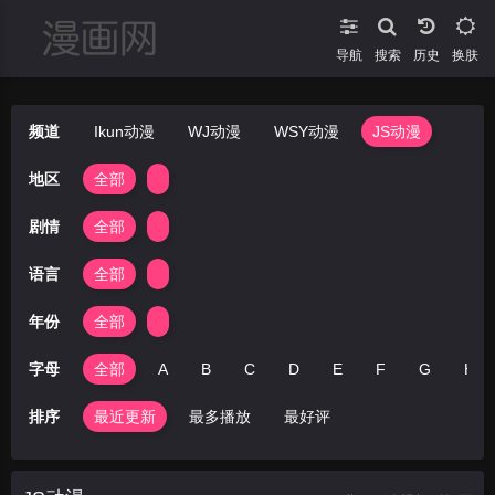
导航
搜索
换肤
频道
Ikun动漫
WJ动漫
WSY动漫
JS动漫
地区
全部
剧情
全部
语言
全部
年份
全部
字母
全部
A
B
C
D
E
F
G
H
排序
最近更新
最多播放
最好评