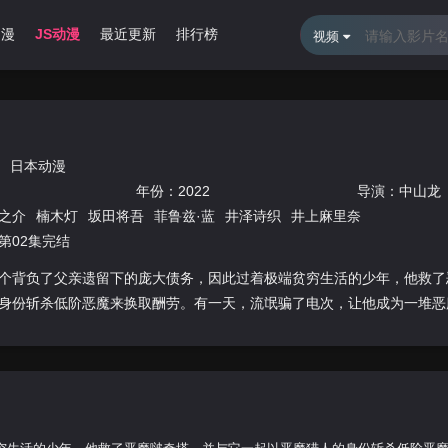
动漫
JS动漫
最近更新
排行榜
视频
日本动漫
年份：
2022
导演：
中山龙
之介
楠木灯
坂田将吾
菲鲁兹·蓝
井泽诗织
井上麻里奈
第02集完结
个背负了父亲遗留下的庞大债务，因此过着极端贫穷生活的少年，他救了
身份斩杀低阶恶魔来换取酬劳。有一天，流氓骗了电次，让他成为一堆恶