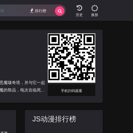
排行榜
换肤
恶魔啵奇塔，并与它一起
魔的祭品，电次在临死之
手机扫码观看
JS动漫排行榜