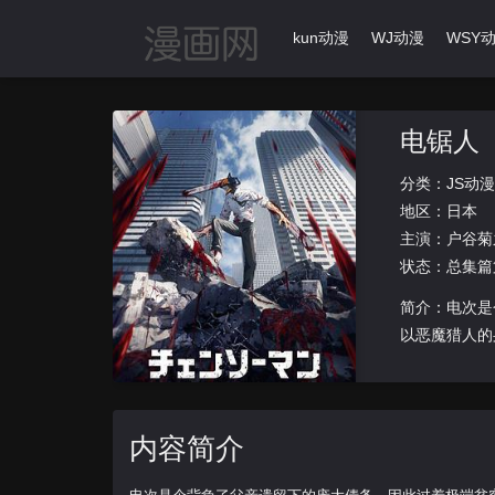
首页
动漫导航
Ikun动漫
WJ动漫
WSY
电锯人
分类：
JS动漫
地区：
日本
主演：
户谷菊
状态：总集篇
简介：电次是
以恶魔猎人的
际，啵奇塔
内容简介