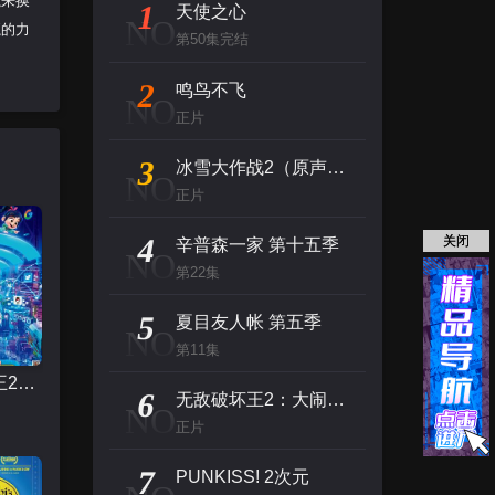
魔来换
1
天使之心
NO
魔的力
第50集完结
2
鸣鸟不飞
NO
正片
3
冰雪大作战2（原声版）
NO
正片
4
关闭
辛普森一家 第十五季
NO
第22集
5
夏目友人帐 第五季
NO
第11集
无敌破坏王2：大闹互联网
6
无敌破坏王2：大闹互联网
NO
正片
7
PUNKISS! 2次元