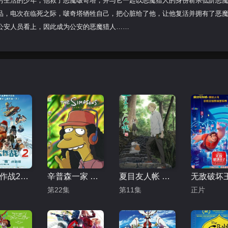
穷生活的少年，他救了恶魔啵奇塔，并与它一起以恶魔猎人的身份斩杀低阶恶
品，电次在临死之际，啵奇塔牺牲自己，把心脏给了他，让他复活并拥有了恶
公安人员看上，因此成为公安的恶魔猎人……
冰雪大作战2（原声版）
辛普森一家 第十五季
夏目友人帐 第五季
第22集
第11集
正片