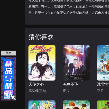
电次是个背负了父亲遗留下的庞大债务，因此过着极端贫
取酬劳。有一天，流氓骗了电次，让他成为一堆恶魔的祭
量，只要一拉位在心脏那边的链子就能发动。之后电次被
猜你喜欢
关闭
天使之心
鸣鸟不飞
第50集完结
正片
正片