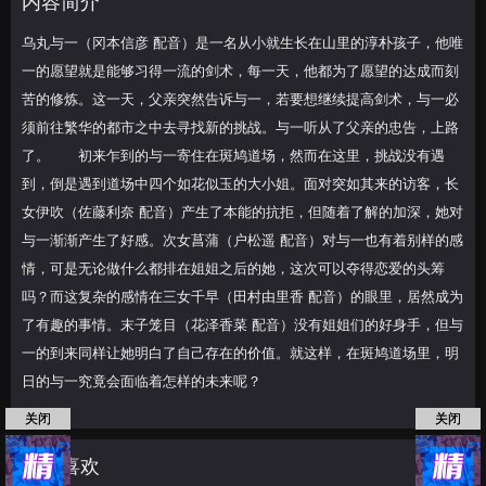
内容简介
一必须前往繁华的
乌丸与一（冈本信彦 配音）是一名从小就生长在山里的淳朴孩子，他唯
一的愿望就是能够习得一流的剑术，每一天，他都为了愿望的达成而刻
苦的修炼。这一天，父亲突然告诉与一，若要想继续提高剑术，与一必
须前往繁华的都市之中去寻找新的挑战。与一听从了父亲的忠告，上路
了。 初来乍到的与一寄住在斑鸠道场，然而在这里，挑战没有遇
到，倒是遇到道场中四个如花似玉的大小姐。面对突如其来的访客，长
女伊吹（佐藤利奈 配音）产生了本能的抗拒，但随着了解的加深，她对
与一渐渐产生了好感。次女菖蒲（户松遥 配音）对与一也有着别样的感
情，可是无论做什么都排在姐姐之后的她，这次可以夺得恋爱的头筹
吗？而这复杂的感情在三女千早（田村由里香 配音）的眼里，居然成为
了有趣的事情。末子笼目（花泽香菜 配音）没有姐姐们的好身手，但与
一的到来同样让她明白了自己存在的价值。就这样，在斑鸠道场里，明
日的与一究竟会面临着怎样的未来呢？
关闭
关闭
猜你喜欢