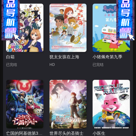
白箱
犹太女孩在上海
小猪佩奇第九季
已完结
HD
已完结
亡国的阿基德第3章：辉芒陨落
世界尽头的圣骑士
小医生