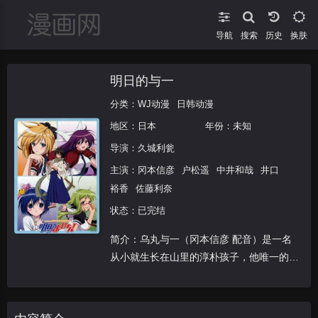
导航
搜索
换肤
明日的与一
分类：
WJ动漫
日韩动漫
地区：
日本
年份：未知
导演：
久城利瓮
主演：
冈本信彦
户松遥
中井和哉
井口
裕香
佐藤利奈
状态：已完结
简介：乌丸与一（冈本信彦 配音）是一名
从小就生长在山里的淳朴孩子，他唯一的愿
望就是能够习得一流的剑术，每一天，他都
为了愿望的达成而刻苦的修炼。这一天，父
亲突然告诉与一，若要想继续提高剑术，与