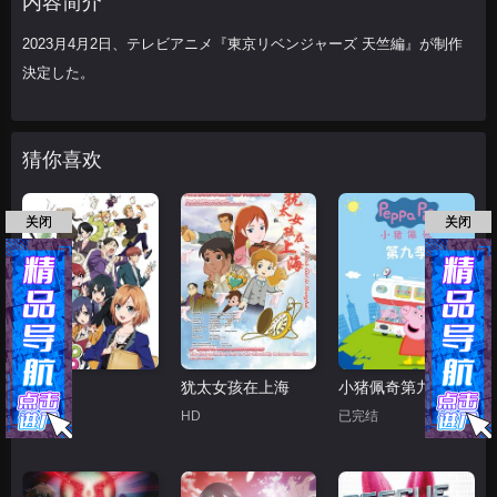
内容简介
2023月4月2日、テレビアニメ『東京リベンジャーズ 天竺編』が制作
決定した。
猜你喜欢
关闭
关闭
白箱
犹太女孩在上海
小猪佩奇第九季
已完结
HD
已完结