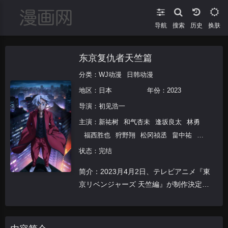
导航
搜索
换肤
东京复仇者天竺篇
分类：
WJ动漫
日韩动漫
地区：
日本
年份：
2023
导演：
初见浩一
主演：
新祐树
和气杏未
逢坂良太
林勇
福西胜也
狩野翔
松冈祯丞
畠中祐
水
中雅章
木村昴
野津山幸宏
河西健吾
小
状态：完结
野大辅
土岐隼一
寺岛拓笃
广濑裕也
武
简介：2023月4月2日、テレビアニメ『東
内骏辅
叶山翔太
内山夕实
森久保祥太
京リベンジャーズ 天竺編』が制作決定し
郎
江口拓也
榎木淳弥
花江夏树
杉田智
た。
和
小松未可子
岛崎信长
稻田彻