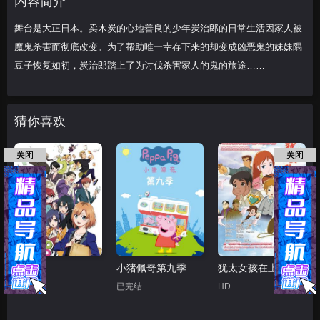
内容简介
舞台是大正日本。卖木炭的心地善良的少年炭治郎的日常生活因家人被
魔鬼杀害而彻底改变。为了帮助唯一幸存下来的却变成凶恶鬼的妹妹隅
豆子恢复如初，炭治郎踏上了为讨伐杀害家人的鬼的旅途……
猜你喜欢
关闭
关闭
白箱
小猪佩奇第九季
犹太女孩在上海
已完结
已完结
HD