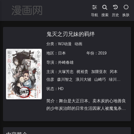
导航
搜索
换肤
鬼灭之刃兄妹的羁绊
分类：
WJ动漫
动画
地区：
日本
年份：
2019
导演：
外崎春雄
主演：
大塚芳忠
梶裕贵
加隈亚衣
冈本
信彦
森川智之
浪川大辅
山崎巧
绿川
光
子安武人
井泽诗织
悠木碧
状态：HD
简介：舞台是大正日本。卖木炭的心地善良
的少年炭治郎的日常生活因家人被魔鬼杀害
而彻底改变。为了帮助唯一幸存下来的却变
成凶恶鬼的妹妹隅豆子恢复如初，炭治郎踏
上了为讨伐杀害家人的鬼的旅途……