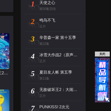
1
天使之心
NO
第50集完结
2
鸣鸟不飞
NO
正片
3
辛普森一家 第十五季
NO
第22集
4
关闭
冰雪大作战2（原声版）
NO
正片
5
夏目友人帐 第五季
无敌破坏王2：大闹互联网
NO
第11集
6
无敌破坏王2：大闹互联网
NO
正片
7
PUNKISS! 2次元