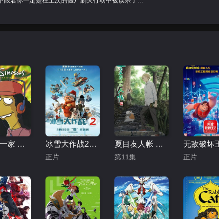
限君你一定是在上次的僵尸剿灭行动中被误杀了...
辛普森一家 第十五季
冰雪大作战2（原声版）
夏目友人帐 第五季
正片
第11集
正片