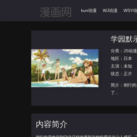
首页
动漫导航
Ikun动漫
WJ动漫
WSY
学园默示
分类：
JS动漫
地区：
日本
主演：未知
状态：正片
简介：例行的
了...
内容简介