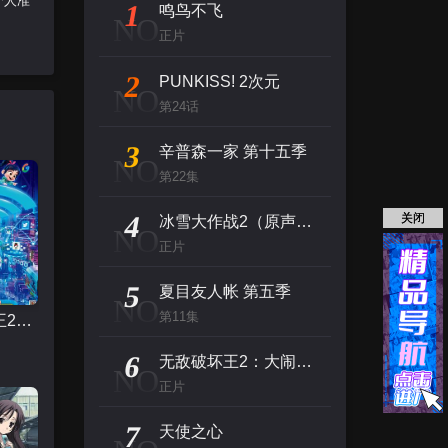
个人准
1
鸣鸟不飞
NO
正片
2
PUNKISS! 2次元
NO
第24话
3
辛普森一家 第十五季
NO
第22集
4
关闭
冰雪大作战2（原声版）
NO
正片
5
夏目友人帐 第五季
NO
第11集
无敌破坏王2：大闹互联网
6
无敌破坏王2：大闹互联网
NO
正片
7
天使之心