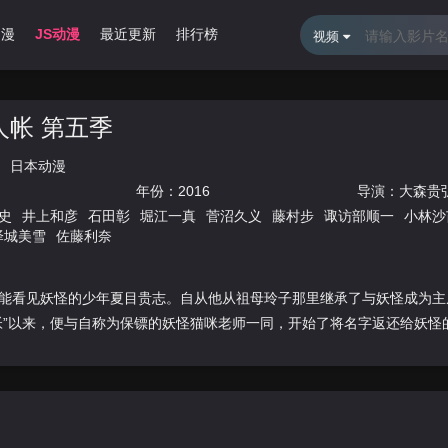
动漫
JS动漫
最近更新
排行榜
视频
人帐 第五季
日本动漫
年份：
2016
导演：
大森贵
史
井上和彦
石田彰
堀江一真
菅沼久义
藤村步
诹访部顺一
小林沙
泽城美雪
佐藤利奈
能看见妖怪的少年夏目贵志。自从他从祖母玲子那里继承了与妖怪成为主
帐”以来，便与自称为保镖的妖怪猫咪老师一同，开始了将名字返还给妖怪