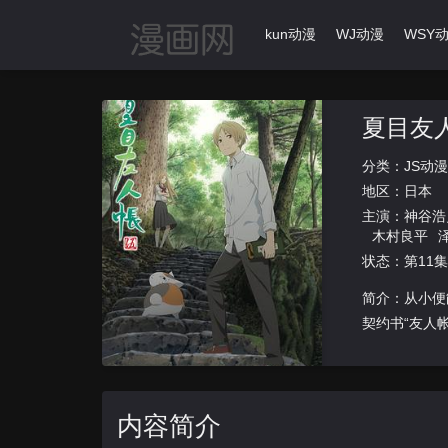
首页
动漫导航
Ikun动漫
WJ动漫
WSY
夏目友
分类：
JS动漫
地区：
日本
主演：
神谷浩
木村良平
状态：第11集
简介：从小便
契约书“友人
样的妖怪
内容简介