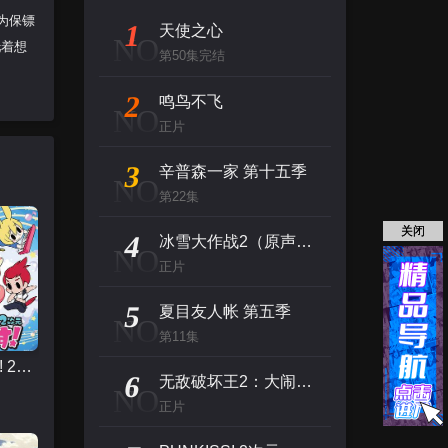
为保镖
1
天使之心
NO
托着想
第50集完结
2
鸣鸟不飞
NO
正片
3
辛普森一家 第十五季
NO
第22集
关闭
4
冰雪大作战2（原声版）
NO
正片
5
夏目友人帐 第五季
NO
第11集
PUNKISS! 2次元
6
无敌破坏王2：大闹互联网
NO
正片