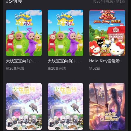
JS动漫
共
364
个视频 · 第1页
天线宝宝向前冲！（下）英文版
天线宝宝向前冲！（下）中文版
Hello Kitty爱漫游
第26集完结
第26集完结
第52话