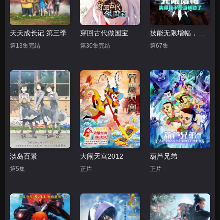
天天成长记 第三季
穿回古代做国宝
技能无限增幅，爽得我不想当辅助了！动态漫画
第13集完结
第30集完结
第67集
淡岛百景
大闹天宫2012
葫芦兄弟
第5集
正片
正片