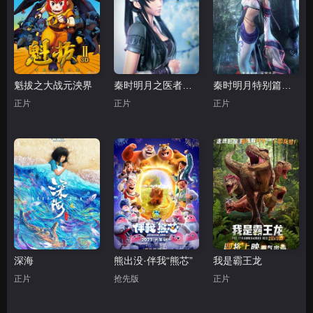
魁拔之大战元泱界
秦时明月之医者入世
秦时明月特别篇之帝子降兮
正片
正片
正片
深海
熊出没·伴我“熊芯”
我是霸王龙
正片
抢先版
正片