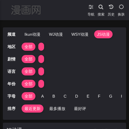
导航
搜索
换肤
频道
Ikun动漫
WJ动漫
WSY动漫
JS动漫
地区
全部
剧情
全部
语言
全部
年份
全部
字母
全部
A
B
C
D
E
F
G
H
排序
最近更新
最多播放
最好评