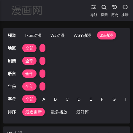
导航
搜索
换肤
频道
Ikun动漫
WJ动漫
WSY动漫
JS动漫
地区
全部
剧情
全部
语言
全部
年份
全部
字母
全部
A
B
C
D
E
F
G
H
排序
最近更新
最多播放
最好评