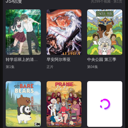
JS动漫
共
299
个视频 · 第1页
转学后班上的清纯可爱美少女 竟是小时候玩在一起的哥儿们
早安阿尔蒂亚
中央公园 第三季
第1集
正片
第04集