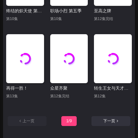
终结的炽天使 第一季
职场小烈 第五季
至高之牌
第10集
第10集
第12集完结
再得一胜！
众星齐聚
转生王女与天才千金的魔法革命
第13集
第12集完结
第12集
上一页
1/9
下一页