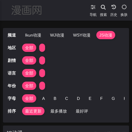
导航
搜索
换肤
频道
Ikun动漫
WJ动漫
WSY动漫
JS动漫
地区
全部
剧情
全部
语言
全部
年份
全部
字母
全部
A
B
C
D
E
F
G
H
排序
最近更新
最多播放
最好评