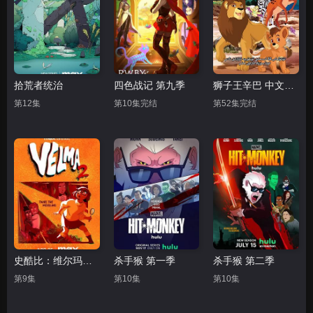
拾荒者统治
四色战记 第九季
狮子王辛巴 中文配音
第12集
第10集完结
第52集完结
史酷比：维尔玛的大冒险 第二季
杀手猴 第一季
杀手猴 第二季
第9集
第10集
第10集