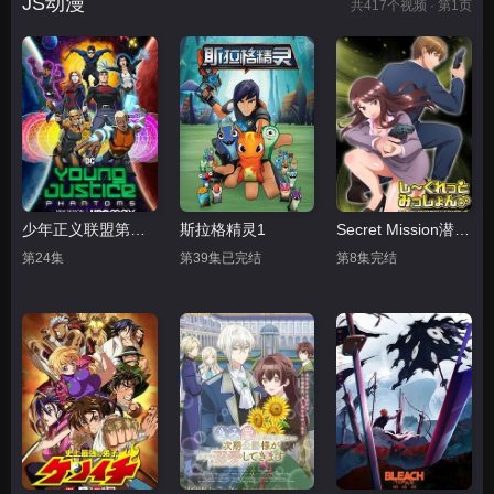
JS动漫
共
417
个视频 · 第1页
少年正义联盟第四季
斯拉格精灵1
Secret Mission潜入捜査官绝对不会输
第24集
第39集已完结
第8集完结