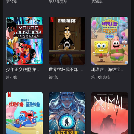
第07集
第38集完结
第08集
少年正义联盟 第二季
世界很坏我不坏 第一季
珊瑚营：海绵宝宝那些年第一季
第20集
第6集
第13集完结