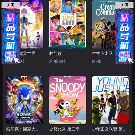
关闭
关闭
少女大战异世界
胜与败
生物突击队
第13集完结
第8集完结
第7集
索尼克：回家大冒险
史努比秀 第三季
少年正义联盟 第一季