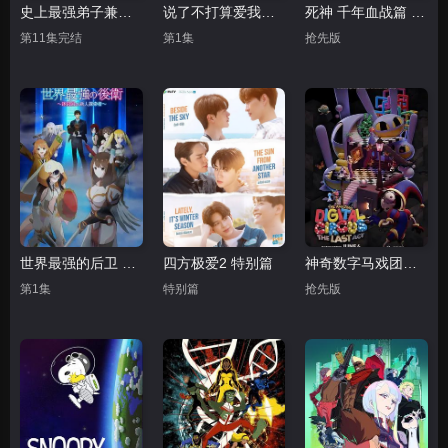
史上最强弟子兼一 暗之袭击
说了不打算爱我的公爵继承人 不知为何对我宠爱有加
死神 千年血战篇 祸进谭
第11集完结
第1集
抢先版
世界最强的后卫 ～迷宫国的新人探索者
四方极爱2 特别篇
神奇数字马戏团：谢幕演出
第1集
特别篇
抢先版