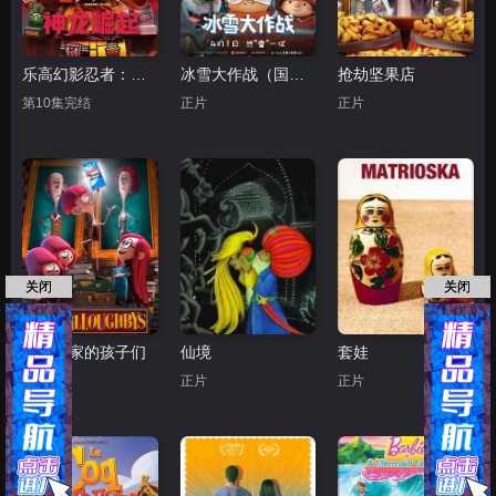
乐高幻影忍者：神龙崛起第三季
冰雪大作战（国语版）
抢劫坚果店
第10集完结
正片
正片
关闭
关闭
威洛比家的孩子们
仙境
套娃
正片
正片
正片