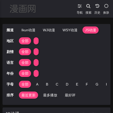
导航
搜索
换肤
频道
Ikun动漫
WJ动漫
WSY动漫
JS动漫
地区
全部
剧情
全部
语言
全部
年份
全部
字母
全部
A
B
C
D
E
F
G
H
排序
最近更新
最多播放
最好评