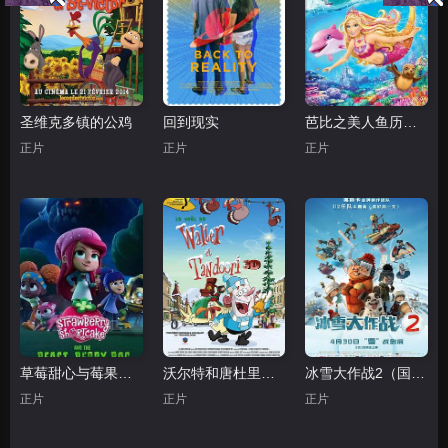
圣维克多镇的公鸡
回到现实
芭比之美人鱼历险记2 2012
正片
正片
正片
草莓甜心与莓果沼泽的怪兽
沃尔特和唐杜里的圣诞节
冰雪大作战2（国语版）
正片
正片
正片