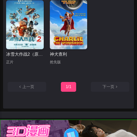
冰雪大作战2（原声版）
神犬查利
正片
抢先版
上一页
1/1
下一页